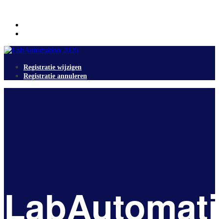
Registratie wijzigen
Registratie annuleren
Registratie wijzigen
Registratie annuleren
LabAutomat