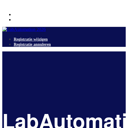
Registratie wijzigen
Registratie annuleren
Registratie wijzigen
Registratie annuleren
LabAutomat