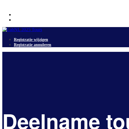
Registratie wijzigen
Registratie annuleren
Registratie wijzigen
Registratie annuleren
Deelname to