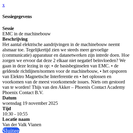
x
Sessiegegevens
Sessie
EMC in de machinebouw
Beschrijving
Het aantal elektrische aandrijvingen in de machinebouw neemt
alsmaar toe. Tegelijkertijd zien we steeds meer gevoelige
(communicatie) apparatuur en datanetwerken zijn intrede doen. Hoe
zorgen we ervoor dat deze 2 elkaar niet negatief beïnvloeden? We
gaan in deze lezing in op: • de basisbeginselen van EMC. • de
geldende richtlijnen/normen voor de machinebouw, • het opsporen
van Elektro Magnetische Interferentie en • het oplossen en
voorkomen van de meest voorkomende issues. Niets om gestoord
van te worden! Thijs van den Akker – Phoenix Contact Academy
Phoenix Contact B.V.
Datum
woensdag 19 november 2025
Tijd
10:30 - 10:55
Locatie naam
Van der Valk Vianen
Sluiten