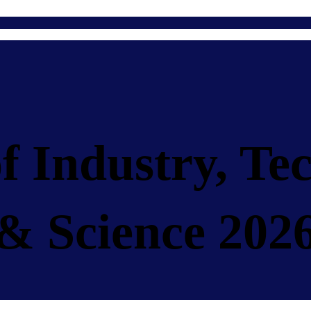
f Industry, Te
& Science 202