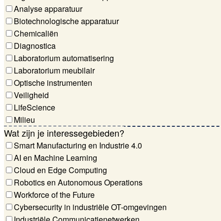
Analyse apparatuur
Biotechnologische apparatuur
Chemicaliën
Diagnostica
Laboratorium automatisering
Laboratorium meubilair
Optische instrumenten
Veiligheid
LifeScience
Milieu
Wat zijn je interessegebieden?
Smart Manufacturing en Industrie 4.0
AI en Machine Learning
Cloud en Edge Computing
Robotics en Autonomous Operations
Workforce of the Future
Cybersecurity in industriële OT-omgevingen
Industriële Communicatienetwerken