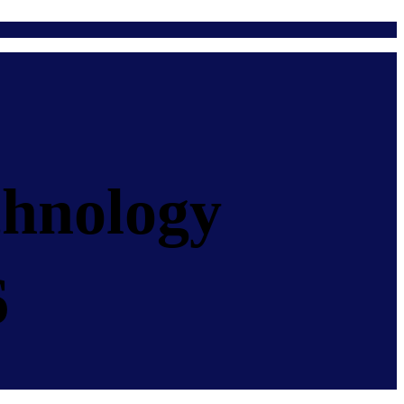
chnology
6